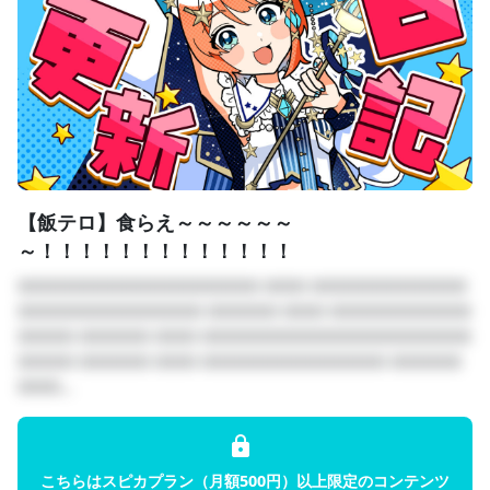
す！
　　残しておきたい思い出や、個別に報告したいことを送
ることができます！
　　たまに返事が返ってくることも！
※一回入ると永久開放です。
※ここでラジオ配信のことなど話し合ったりします。
17，クレジット表記（🤍）
　　配信の概要欄に「今月のお星さま○○さま」と名前を記
【飯テロ】食らえ～～～～～～
載させていただきます！
～！！！！！！！！！！！！！
　　支援していただいた月限定での記載です！
□□□□□□□□□□□□□□□□□ □□□ □□□□□□□□□□□
□□□□□□□□□□□□□ □□□□□ □□□ □□□□□□□□□□
18，
一緒に1時間ラジオ配信
（🤍）
□□□□ □□□□□ □□□ □□□□□□□□□□□□□□□□□□□
　　宙と一緒に一時間ラジオ配信をすることができます！
□□□□ □□□□□ □□□ □□□□□□□□□□□□□ □□□□□
　　配信は宙がリードするので安心して大丈夫！
□□□...
※通話はDiscordサーバーを使用します！
19，
継続特典 手書きキミとの捏造デート写真
（🤍）
　　３か月継続ごとに捏造デート写真を宙が直筆で描きま
こちらはスピカプラン（月額500円）以上限定のコンテンツ