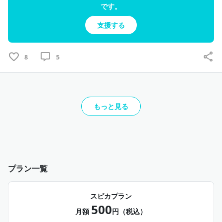
す！
です。
　　デジタル納品です！
支援する
※キミの顔は想像で書きます！
※イラストのクオリティは期待しないで下さい！一生懸命
描きます！
8
5
もっと見る
プラン一覧
スピカプラン
500
月額
円（税込）