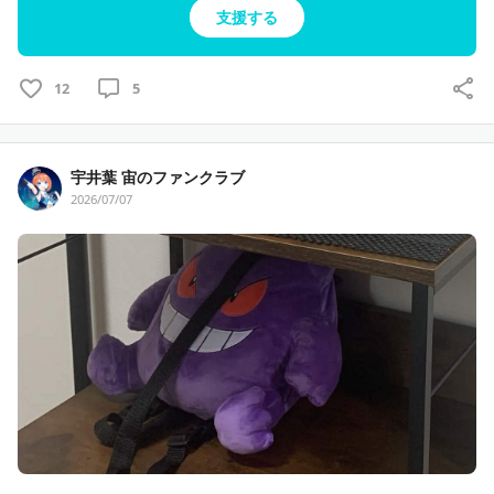
支援する
８，宙の時間
10分プレゼント（
💛）
　　宙と2人っきりの秘密の時間を過ごしませんか？
　　キミノートも作って思い出は一生忘れません！
12
5
※サンプラン限定の特典です！
宇井葉 宙のファンクラブ
９，
誕生日ビデオレター（
💛🧡🤍）
2026/07/07
　　誕生月限定でキミのためだけにビデオレターを撮り下
ろします！
　　一年に一度の大切な日、宙に任せてみない？
10，
チェキ郵送（
💛🧡🤍）
　　毎月一枚チェキをお送りします！お名前とサイン入り
です！
　　コレクションして宙に囲まれてみませんか？
※住所をお伺いします。匿名配送は３か月に一度まとめて
のお届けです。
11，
継続特典 サイン入りポストカード（
💛）