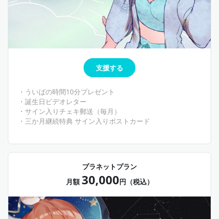
支援する
・ういばの時間10分プレゼント
・誕生日ビデオレター
・サイン入りチェキ郵送（毎月）
・三か月継続特典 サイン入りポストカード
プラネットプラン
30,000
月額
円（税込）