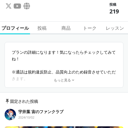
投稿
219
プロフィール
投稿
商品
トーク
レッスン
プランの詳細になります！気になったらチェックしてみて
ね！
※通話は規約違反防止、品質向上のため録音させていただ
きます。
もっと見る
※郵送可能なものに関しましては、住所をお伺いします。
　住所をお伺いできない場合は特典を送ることはできませ
んので、ご了承ください。
固定された投稿
　匿名配送も可能ですが、３か月に一度、まとめて郵送い
宇井葉 宙のファンクラブ
たしますので、ご了承ください。
2024/10/02
💜：スタープラン