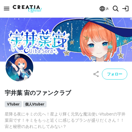
JA
フォロー
宇井葉 宙のファンクラブ
VTuber
個人Vtuber
星降る夜にキミの元へ！星より輝く元気な魔法使いVtuberの宇井
葉宙です！キミをもっと近くに感じるプランが盛りだくさん！！
宙と秘密のあれこれしてみない？