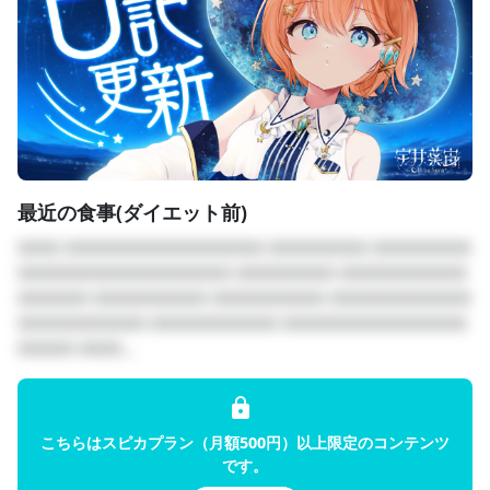
６ー１，限定
Discordサーバーでの『雑談チャット』参加
券（
💚💛🧡🤍）
　　おはようやおやすみがリアルタイムで見れます！
　　その他ういばとの会話に参加できます！
７，
FC限定配信（
💚💛🧡🤍）
　　月に一度30分間の限定配信を行います！
最近の食事(ダイエット前)
　　その名も『凸待ち握手会』！
　　その場でルーレットを回し、当たったキミは宙と一緒
□□□ □□□□□□□□□□□□□□ □□□□□□□ □□□□□□□
に5分間お話しできます！
□□□□□□□□□□□□□□□ □□□□□□□ □□□□□□□□□
　　公開だけど、宙との時間を一緒に過ごそうね♡
□□□□□ □□□□□□□□ □□□□□□□□ □□□□□□□□□□
※配信はツイキャスで行います。パスワードを毎月共有し
□□□□□□□□□ □□□□□□□□□ □□□□□□□□□□□□□
ます！
□□□□ □□□...
※凸待ちはDiscordサーバーで行います！
　宙が手動でミュートをして、ルーレットが当たった方の
みミュートを解除します！
　待機の間はリスナー様同士で会話しないようにしてくだ
こちらはスピカプラン（月額500円）以上限定のコンテンツ
です。
さい！