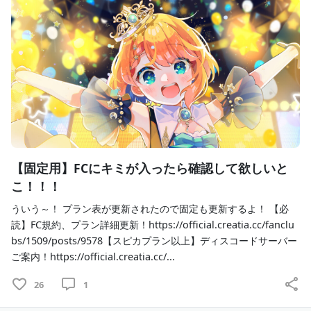
💙：スピカプラン
💚：ムーンプラン
💛：サンプラン
🧡：プラネットプラン
🤍：ビックバンプラン
１，
日記 冒頭部分　（
💜💙💚💛🧡🤍）
　　不定期更新の日記の冒頭部分が見れるよ！(実写写真
がある場合もあります)
　　旅に出た話しや、最近の出来事を日記にまとめます！
【固定用】FCにキミが入ったら確認して欲しいと
　気長に更新待ってて(*´ω｀)
こ！！！
２，
イベント告知（
💜💙💚💛🧡🤍）
ういう～！ プラン表が更新されたので固定も更新するよ！ 【必
　　ファンクラブ限定イベントの告知が見れます！わくわ
読】FC規約、プラン詳細更新！https://official.creatia.cc/fanclu
くになれる！！
bs/1509/posts/9578【スピカプラン以上】ディスコードサーバー
ご案内！https://official.creatia.cc/...
３，
日記 中盤以降（
💙💚💛🧡🤍）
　　不定期更新の日記の中盤以降が見れるよ！(実写写真
26
1
がある場合もあります)
※過去の投稿も見ることができます！