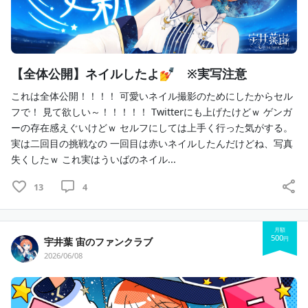
　　キミのためにお手紙を毎月書きます！
　　宙との思い出をたくさん作ってみませんか？
※住所をお伺いします。匿名配送は３か月に一度まとめて
のお届けです。
【全体公開】ネイルしたよ💅 ※実写注意
15，
継続特典 ロケットネックレスプレゼント（
🧡）
これは全体公開！！！！ 可愛いネイル撮影のためにしたからセル
　　３か月ごとにロケットネックレスが届きます！
フで！ 見て欲しい～！！！！！ Twitterにも上げたけどｗ ゲンガ
　　イベントにつけて行ったら目立てるかも！
ーの存在感えぐいけどｗ セルフにしては上手く行った気がする。
　　毎月違う顔のういばをプレゼント！
実は二回目の挑戦なの 一回目は赤いネイルしたんだけどね、写真
※住所をお伺いします。匿名配送は３か月に一度まとめて
失くしたｗ これ実はういばのネイル...
のお届けです。
13
4
16，宙の時間30分プレゼント 実写通話（🤍）
　　首から下の実写で宙の時間をプレゼント！
　　キミのためにおしゃれしちゃおうかな…？♡
月額
500
※この通話は品質向上、規約違反防止のため録音させてい
円
宇井葉 宙のファンクラブ
ただきます。
2026/06/08
16ー1，宙との個別チャット欄解放！
（🤍）
　　ディスコードサーバーで個別チャット欄が解放されま