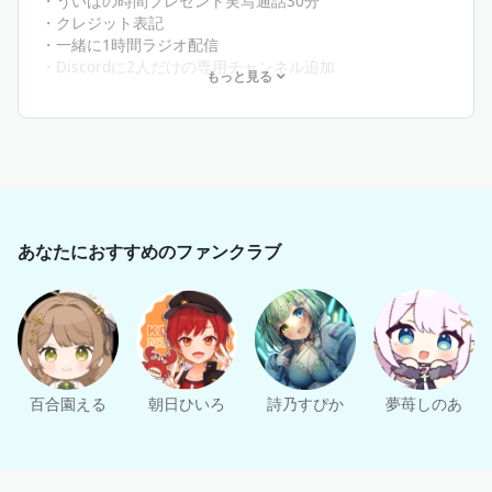
・ういばの時間プレゼント実写通話30分
・クレジット表記
・一緒に1時間ラジオ配信
・Discordに2人だけの専用チャンネル追加
もっと見る
・三か月継続特典 手書きキミとの捏造デート写真
あなたにおすすめのファンクラブ
百合園える
朝日ひいろ
詩乃すぴか
夢苺しのあ