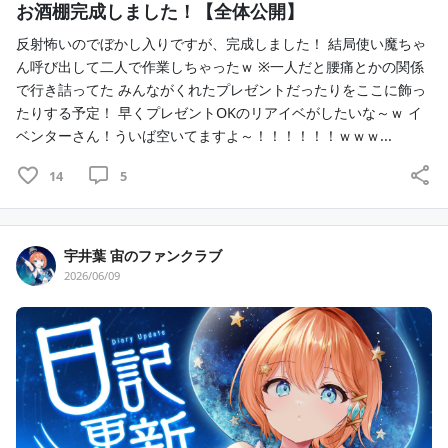
お酒棚完成しました！【全体公開】
　　サンプラン３か月継続ごとにサイン入りのポストカー
ドをお送りします！
反射怖いのでぼかし入りですが、完成しました！ 結局使い魔ちゃ
※サンプラン限定の特典です！
ん呼び出して二人で作業しちゃったｗ ※一人だと腰痛とかの関係
で行き詰ってた みんながくれたプレゼントだったりをここに飾っ
12，
宙の時間30分プレゼント（
🧡）
たりする予定！ 早くプレゼントOKのリアイベがしたいな～ｗ イ
　　宙と2人っきりの秘密の時間をたくさん過ごしません
ベンターさん！ういば空いてますよ～！！！！！！ｗｗｗ...
か？
　　キミノートも作ります！
14
5
※プラネットプラン限定の特典です！
※この通話は品質向上、規約違反防止のため録音させてい
ただきます。
宇井葉 宙のファンクラブ
2026/06/09
13，世界に一つだけの手作りキーホルダープレゼント
（
🧡
🤍）
　　毎月キーホルダーがゲットできちゃいます！
　　ういばの描きおろしイラストでお届けします！どれが
届くかはお楽しみ！
14，
お手紙郵送（
🧡🤍）