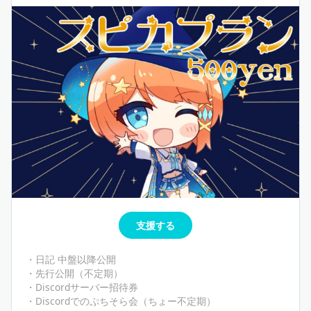
支援する
・日記 中盤以降公開
・先行公開（不定期）
・Discordサーバー招待券
・Discordでのぷちそら会（ちょー不定期）