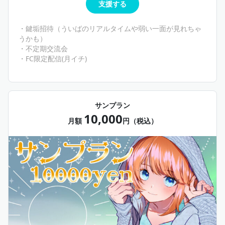
支援する
・鍵垢招待（ういばのリアルタイムや弱い一面が見れちゃ
うかも）
・不定期交流会
・FC限定配信(月イチ)
サンプラン
10,000
月額
円（税込）