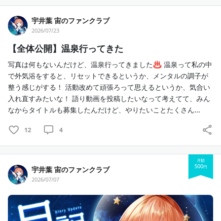
宇井葉 宙のファンクラブ
４，限定
Discordサーバー招待（
💙💚💛🧡🤍）
2026/07/23
　　キミと宙との距離がもっと近くになれるサーバー！
　　FC限定配信、通話はここで個別にやるよ！
【全体公開】温泉行ってきた
写真は何もないんだけど、温泉行ってきました♨️ 温泉って私の中
４ー１，限定
Discordサーバーでの『ぷちそら会議』参加
で外気浴をすると、リセットできるというか、メンタルの調子が
券（
💙💚💛🧡🤍）
整う感じがする！ 活動改めて頑張ろって思えるというか、気合い
　　ちょおおおおお不定期にメン限でも話せない悩みや相
入れ直すみたいな！ 語り動画を投稿したいなって考えてて、みん
談事をみんなにします！
なからタイトルも募集したんだけど、やりたいことたくさん...
※アーカイブは残りません。
12
4
５，
鍵垢招待（
💚💛🧡🤍）
　　FC限定鍵アカウントを公開！
　　キミを監視したりリプやいいねが飛んで来るかも…！
月額
500
円
宇井葉 宙のファンクラブ
2026/07/07
６，
不定期交流会（
💚💛🧡🤍）
　　一緒にゲームしたりイベントごとに交流会をするよ！
※Discordサーバーで行います！ミュート解除してみんな
で話せるよ！！