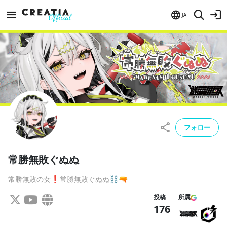
JA
フォロー
常勝無敗ぐぬぬ
常勝無敗の女❗️常勝無敗ぐぬぬ⛓️🔫
投稿
所属
176