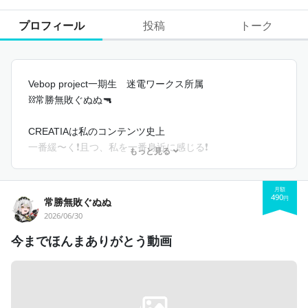
プロフィール
投稿
トーク
Vebop project一期生　迷電ワークス所属
⛓️常勝無敗ぐぬぬ🔫
CREATIAは私のコンテンツ史上
一番緩〜く❗️且つ、私を一番身近に感じる❗️
もっと見る
そんなコンテンツにしていくよﾝ🫶
月額
ｺﾝﾃﾝﾂ一覧
490
円
常勝無敗ぐぬぬ
X ⛓ https://twitter.com/gununu_meiwaku
2026/06/30
YOUTUBE⛓ https://www.youtube.com/@gununu_meiwak
今までほんまありがとう動画
u