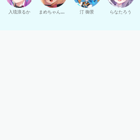
まめちゃん🎗️📛
入琉浪るか
汀 御景
らなたろう