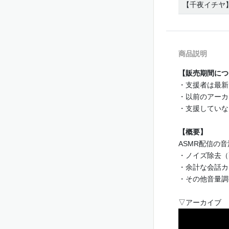
【千夜イチヤ】20
商品説明
【販売期間につ
・支援者は最新
・以前のアーカ
・支援していな
【概要】
ASMR配信の
・ノイズ除去（
・余計な会話カ
・その他音量調
▽アーカイブ