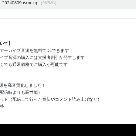
240809asmr.zip
（987MB）
いて】
アーカイブ音源を無料でDLできます
イブ音源の購入には支援者割引が発生します
くても通常価格でご購入が可能です
音源を高音質化しました！
配信時よりも高性能）
ット（配信上で行った宣伝やコメント読み上げなど）
整