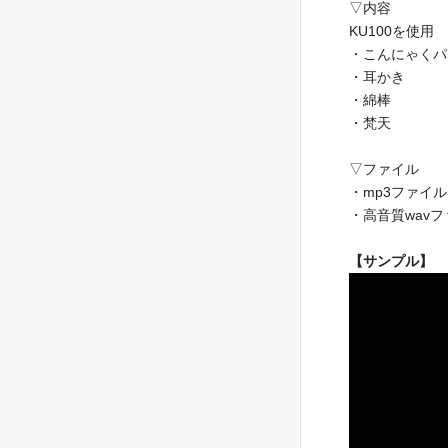
▽内容
KU100を使用
・こんにゃくパ
・耳かき
・綿棒
・梵天
▽ファイル
・mp3ファイル
・高音質wav
【サンプル】