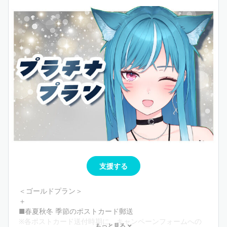
■1年間継続入会で1on1トークが1回予約できるゴールドチ
ケット付与（1回：5分間程度）
※年2回スケジュール調整を行います。
※どちらかお好きなタイミングで、チケット1枚につき1on1
に1回参加可能です。
※チケットの有効期限は20ヶ月です。
※同じプランを1年間継続入会した場合のみに付与される特
典です。途中でプラン変更した場合、継続日数はリセット
されてしまいますので、予めご了承ください。
■メッセージ入り年賀状を年始に郵送
※毎年12月15日23:59までにご入会のうえ、キャンペーンフ
ォームをご記入いただいた方が対象となります。
支援する
＜ゴールドプラン＞
＋
■春夏秋冬 季節のポストカード郵送
※各ポストカード送付時期に、キャンペーンフォームへの
もっと見る