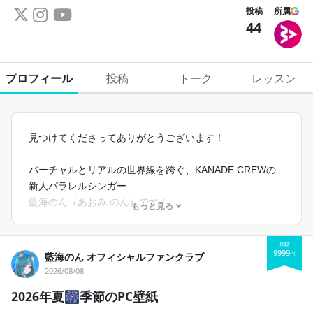
投稿
所属
44
プロフィール
投稿
トーク
レッスン
見つけてくださってありがとうございます！
バーチャルとリアルの世界線を跨ぐ、KANADE CREWの
新人パラレルシンガー
藍海のん（あおみ のん）です！
もっと見る
このファンクラブは、あなたにもっと近く感じてもらうた
月額
めの特別な場所。
9999
円
藍海のん オフィシャルファンクラブ
その想いを込めて、ここでしか出会えない特典をたくさん
2026/08/08
詰め込みました！
2026年夏🎆季節のPC壁紙
お互いのことをもっと知って、楽しい時間を共有しながら