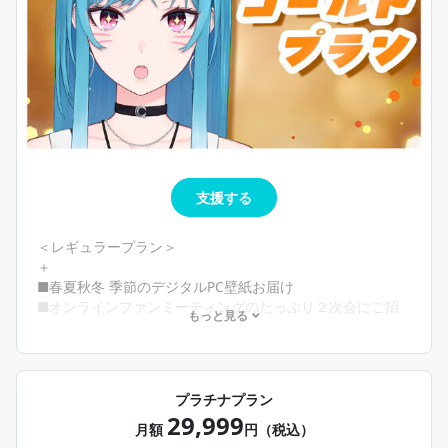
支援する
＜レギュラープラン＞
＋
■春夏秋冬 季節のデジタルPC壁紙お届け
■オンラインファンミーティングのたっぷり２次会にご招
もっと見る
待（1時間）
■リアのんオフショット（顔スタンプあり）毎月お届け
■藍海のん手描きデザイン デジタルカレンダーを画像で毎
月お届け
プラチナプラン
■お誕生日月にあなただけに宛てたお祝いメッセージ動画
29,999
お届け
月額
円（税込）
※毎月フォームで希望者募集