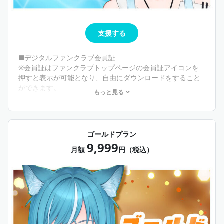
支援する
■デジタルファンクラブ会員証
※会員証はファンクラブトップページの会員証アイコンを
押すと表示が可能となり、自由にダウンロードをすること
ができます。
もっと見る
■春夏秋冬 季節のデジタルスマホ壁紙お届け
■裏側密着動画お届け
■みみのんラジオお届け
■オンラインファンミーティングの１次会にご招待（30分
ゴールドプラン
間）
9,999
月額
円（税込）