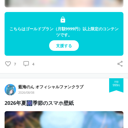
こちらはゴールドプラン（月額9999円）以上限定のコンテン
ツです。
支援する
7
4
月額
999
円
藍海のん オフィシャルファンクラブ
2026/08/08
2026年夏🎆季節のスマホ壁紙