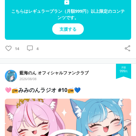
こちらはレギュラープラン（月額999円）以上限定のコンテ
ンツです。
支援する
14
4
月額
999
円
藍海のん オフィシャルファンクラブ
2026/08/08
🩷📻みみのんラジオ #10📻💙