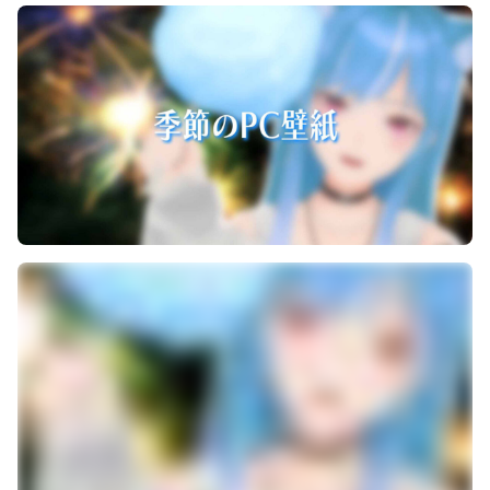
仲良くなっていけたら嬉しいです...！！
SNSのフォローもよろしくお願いします！
藍海のん 1st Single『藍に染まる』MV
youtu.be/cqJHfSXiZTE
-----------------------------------------------------------
バーチャルとリアルの世界線を跨ぐ、繊細でソウルフルな
歌声を放つ 新人トランスフォームシンガー藍海のん(あお
み のん)。
2025年3月24日、諦めかけた歌手としての夢をもう一度追
いかけるため、突如SNSに現れ、KANADE CREWからの
デビューを発表。
VTuberとしての配信活動や、リアルの姿でのライブ活動
など、多岐にわたるスタイルで活動。
ピアノ弾き語り、ダンスパフォーマンスも得意としてお
り、マルチに輝く関西弁アーティスト。