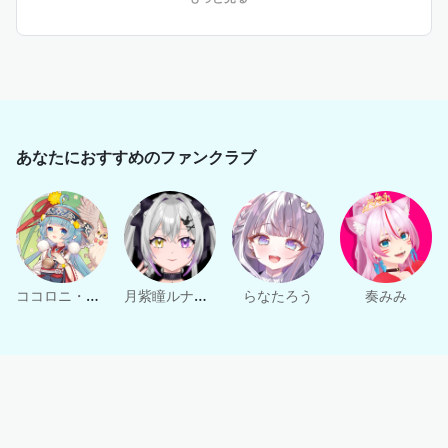
入力締切期日を都度お知らせいたします。
期日までにご入会のうえ、キャンペーンフォームへご記入
いただいた方が対象となります。
■毎月お名前を呼びながらあなただけに宛てた近況報告動
画をお届け
■直筆お手紙 年4回 郵送 お返事くれたら文通できちゃう
かも！？
※直筆お手紙送付時期に、キャンペーンフォームへの入力
あなたにおすすめのファンクラブ
締切期日を都度お知らせいたします。
期日までにご入会のうえ、キャンペーンフォームへご記入
いただいた方が対象となります。
■オンラインファンミーティングの少人数濃密３次会にご
招待（30分）
■リアのんオフショット（おめめ出し）毎月お届け
■1年間継続入会で1on1トークが1回予約できるゴールドチ
ココロニ・ノンノ
月紫瞳ルナ🌙🐇
らなたろう
奏みみ
ケットがプラチナチケットにアップグレード！（1回：15分
間程度）
※ゴールドプランで付与される1on1トーク時間＋10分（1
回：15分程度）
※年2回スケジュール調整を行います。どちらかお好きなタ
イミングで、チケット1枚につき1on1に1回参加可能です。
※チケットの有効期限は20ヶ月です。