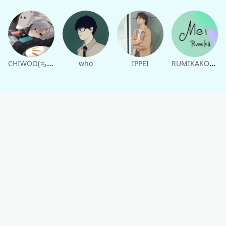
CHIWOO(ちう)
RUMIKAKOBO
who
IPPEI