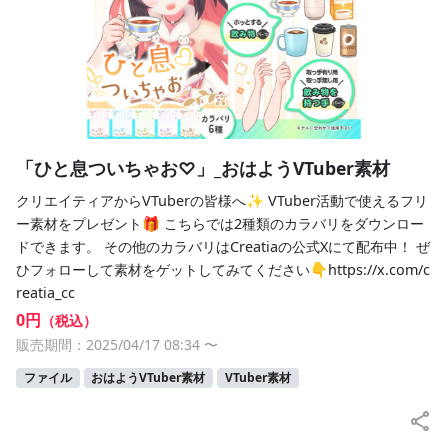
「ひと息ついちゃお♡」_おはようVTuber素材
クリエイティアからVTuberの皆様へ✨ VTuber活動で使えるフリ
ー素材をプレゼント🎁 こちらでは2種類のカラバリをダウンロー
ドできます。 その他のカラバリはCreatiaの公式Xにて配布中！ ぜ
ひフォローして素材をゲットしてみてください👇https://x.com/c
reatia_cc
0円
（税込）
販売期間：2025/04/17 08:34
〜
ファイル
おはようVTuber素材
VTuber素材