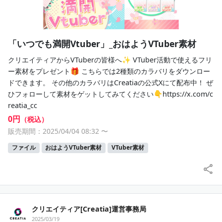
「いつでも満開Vtuber」_おはようVTuber素材
クリエイティアからVTuberの皆様へ✨ VTuber活動で使えるフリ
ー素材をプレゼント🎁 こちらでは2種類のカラバリをダウンロー
ドできます。 その他のカラバリはCreatiaの公式Xにて配布中！ ぜ
ひフォローして素材をゲットしてみてください👇https://x.com/c
reatia_cc
0円
（税込）
販売期間：2025/04/04 08:32
〜
ファイル
おはようVTuber素材
VTuber素材
クリエイティア[Creatia]運営事務局
2025/03/19