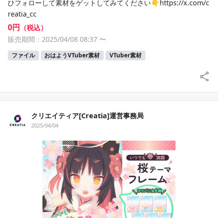
ひフォローして素材をゲットしてみてください👇https://x.com/c
reatia_cc
0円
（税込）
販売期間：2025/04/08 08:37
〜
ファイル
おはようVTuber素材
VTuber素材
クリエイティア[Creatia]運営事務局
2025/04/04