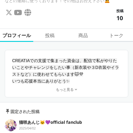
などの連絡に使っております！その他はお控え下さい🙇‍
投稿
10
プロフィール
投稿
商品
トーク
CREATIAでの支援で集まった資金は、配信で私がやりた
いことやチャレンジをしたい事（新衣装や３D衣装やイラ
ストなど）に使わせてもらいます🐱💜
いつも応援本当にありがとう✨
もっと見る
୨
୧･･･････････････････････････････････････････････････
････････････････୨୧
固定された投稿
YouTube
猫咲あんじ🐱💜official fanclub
https://www.youtube.com/@Nekosaki_Anji
2025/04/02
X(旧Twitter)