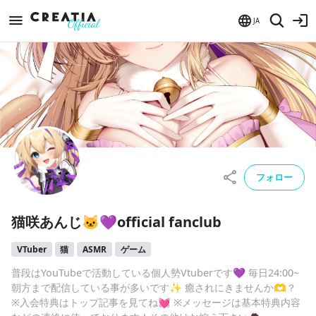
JA
フォロー
猫咲あんじ🐱💜official fanclub
VTuber
猫
ASMR
ゲーム
普段はYouTubeで活動している個人勢Vtuberです💜 毎日24:00~
朝方まで配信している事が多いです✨ 癒されにきませんか🫶？
※入会特典はトップ記事を見てね💓 ※メッセージは基本特典内容