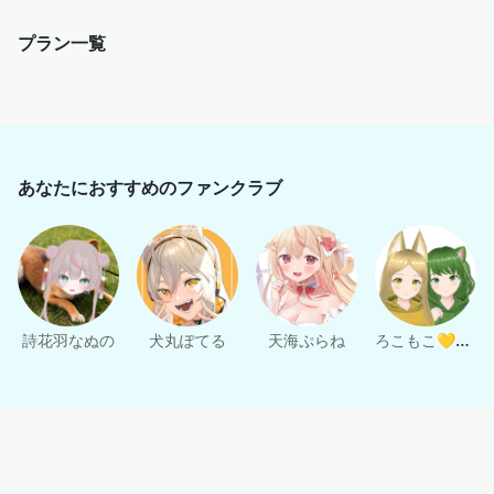
プラン一覧
あなたにおすすめのファンクラブ
ろこもこ💛💚麻雀VTuberユニット
詩花羽なぬの
犬丸ぽてる
天海ぷらね