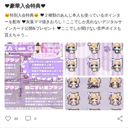
https://twitter.com/Nekosaki_anji
♥豪華入会特典♥
TikTok
🐱特別入会特典🐱 ♥２種類のあんじ本人も使っているポインタ
https://www.tiktok.com/@nekosaki_anji
ーを配布 ♥灰葉ママ描きおろし！ここでしか見れないデジタルサ
BOOTH
インカード公開&プレゼント ♥ここでしか聞けない音声ボイスも
https://nekosaki-anji.booth.pm/
貰えちゃう...
FANBOX
https://nekosaki-anji.fanbox.cc/
Giftee
https://giftee.com/u/anji_nekosaki
Twitch
https://www.twitch.tv/anji_nekosaki
amazon
https://www.amazon.co.jp/hz/wishlist/ls/DZY6J9QVRSXR?
ref_=wl_share
୨
୧･･･････････････････････････････････････････････････
････････････････୨୧
40
0