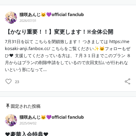
猫咲あんじ🐱💜official fanclub
2026/07/31
【かなり重要！！】変更します！※全体公開
7月31日を以て こちらを閉鎖致します！ つきましては https://ne
kosaki-anji.fanbox.cc/ こちらをご覧ください✨🐱フォローもぜ
ひ❤ 支援してくださっている方は、７月３１日までこのプラン ８
月からはプランの削除申請をしているので次回支払いが行われな
いという形になって...
23
固定された投稿
猫咲あんじ🐱💜official fanclub
2025/04/02
♥豪華入会特典♥