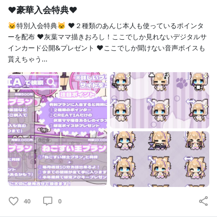
https://twitter.com/Nekosaki_anji
♥豪華入会特典♥
TikTok
🐱特別入会特典🐱 ♥２種類のあんじ本人も使っているポインタ
https://www.tiktok.com/@nekosaki_anji
ーを配布 ♥灰葉ママ描きおろし！ここでしか見れないデジタルサ
BOOTH
インカード公開&プレゼント ♥ここでしか聞けない音声ボイスも
https://nekosaki-anji.booth.pm/
貰えちゃう...
FANBOX
https://nekosaki-anji.fanbox.cc/
Giftee
https://giftee.com/u/anji_nekosaki
Twitch
https://www.twitch.tv/anji_nekosaki
amazon
https://www.amazon.co.jp/hz/wishlist/ls/DZY6J9QVRSXR?
ref_=wl_share
୨
୧･･･････････････････････････････････････････････････
････････････････୨୧
40
0