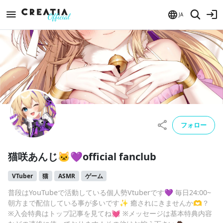
JA
フォロー
猫咲あんじ🐱💜official fanclub
VTuber
猫
ASMR
ゲーム
普段はYouTubeで活動している個人勢Vtuberです💜 毎日24:00~
朝方まで配信している事が多いです✨ 癒されにきませんか🫶？
※入会特典はトップ記事を見てね💓 ※メッセージは基本特典内容