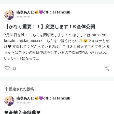
猫咲あんじ🐱💜official fanclub
2026/07/31
【かなり重要！！】変更します！※全体公開
7月31日を以て こちらを閉鎖致します！ つきましては https://ne
kosaki-anji.fanbox.cc/ こちらをご覧ください✨🐱フォローもぜ
ひ❤ 支援してくださっている方は、７月３１日までこのプラン ８
月からはプランの削除申請をしているので次回支払いが行われな
いという形になって...
23
固定された投稿
猫咲あんじ🐱💜official fanclub
2025/04/02
♥豪華入会特典♥