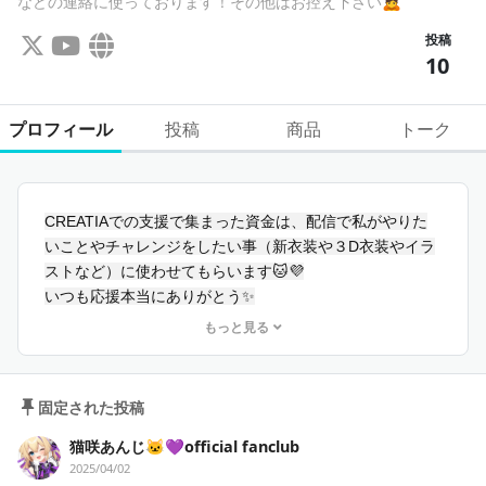
などの連絡に使っております！その他はお控え下さい🙇‍
投稿
10
プロフィール
投稿
商品
トーク
CREATIAでの支援で集まった資金は、配信で私がやりた
いことやチャレンジをしたい事（新衣装や３D衣装やイラ
ストなど）に使わせてもらいます🐱💜
いつも応援本当にありがとう✨
もっと見る
୨
୧･･･････････････････････････････････････････････････
････････････････୨୧
固定された投稿
YouTube
猫咲あんじ🐱💜official fanclub
https://www.youtube.com/@Nekosaki_Anji
2025/04/02
X(旧Twitter)