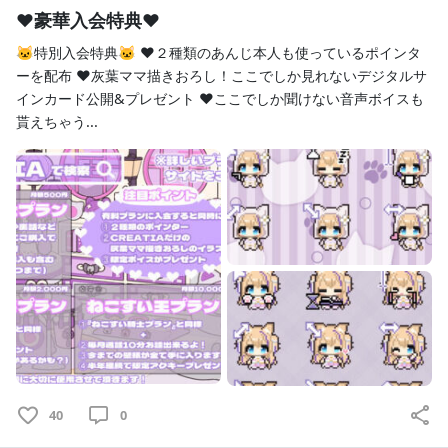
https://twitter.com/Nekosaki_anji
♥豪華入会特典♥
TikTok
🐱特別入会特典🐱 ♥２種類のあんじ本人も使っているポインタ
https://www.tiktok.com/@nekosaki_anji
ーを配布 ♥灰葉ママ描きおろし！ここでしか見れないデジタルサ
BOOTH
インカード公開&プレゼント ♥ここでしか聞けない音声ボイスも
https://nekosaki-anji.booth.pm/
貰えちゃう...
FANBOX
https://nekosaki-anji.fanbox.cc/
Giftee
https://giftee.com/u/anji_nekosaki
Twitch
https://www.twitch.tv/anji_nekosaki
amazon
https://www.amazon.co.jp/hz/wishlist/ls/DZY6J9QVRSXR?
ref_=wl_share
୨
୧･･･････････････････････････････････････････････････
････････････････୨୧
40
0