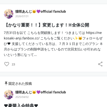
猫咲あんじ🐱💜official fanclub
2026/07/31
【かなり重要！！】変更します！※全体公開
7月31日を以て こちらを閉鎖致します！ つきましては https://ne
kosaki-anji.fanbox.cc/ こちらをご覧ください✨🐱フォローもぜ
ひ❤ 支援してくださっている方は、７月３１日までこのプラン ８
月からはプランの削除申請をしているので次回支払いが行われな
いという形になって...
23
固定された投稿
猫咲あんじ🐱💜official fanclub
2025/04/02
♥豪華入会特典♥