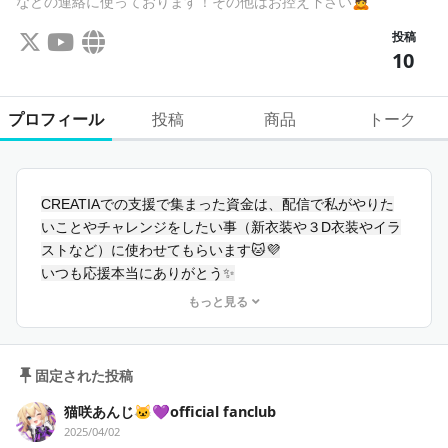
などの連絡に使っております！その他はお控え下さい🙇‍
投稿
10
プロフィール
投稿
商品
トーク
CREATIAでの支援で集まった資金は、配信で私がやりた
いことやチャレンジをしたい事（新衣装や３D衣装やイラ
ストなど）に使わせてもらいます🐱💜
いつも応援本当にありがとう✨
もっと見る
୨
୧･･･････････････････････････････････････････････････
････････････････୨୧
固定された投稿
YouTube
猫咲あんじ🐱💜official fanclub
https://www.youtube.com/@Nekosaki_Anji
2025/04/02
X(旧Twitter)