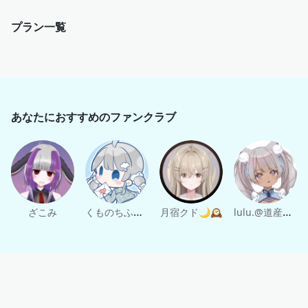
プラン一覧
あなたにおすすめのファンクラブ
くものちふれす
lulu.@道産子VTuber
ざこみ
月宿クド🌙🕰️