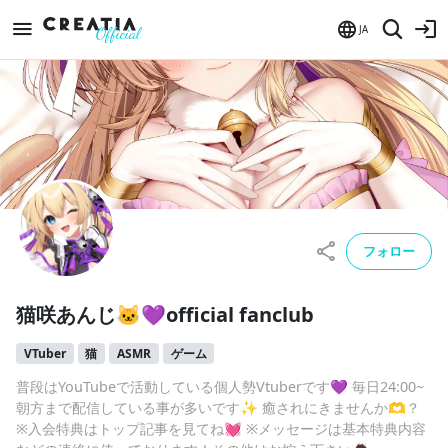
JA
フォロー
猫咲あんじ🐱💜official fanclub
VTuber
猫
ASMR
ゲーム
普段はYouTubeで活動している個人勢Vtuberです💜 毎日24:00~
朝方まで配信している事が多いです✨ 癒されにきませんか🫶？
※入会特典はトップ記事を見てね💓 ※メッセージは基本特典内容