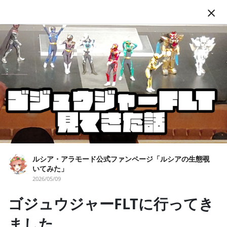
JA
フォロー
ルシア・アラモード公式ファンページ「ルシ
ルシア・アラモード公式ファンページ「ルシアの生態覗
いてみた」
アの生態覗いてみた」
2026/05/09
VTuber
バーチャルYouTuber
ルシア・アラモード
ななはぴ
ゴジュウジャーFLTに行ってき
バーチャルタレント事務所「ななはぴ」所属🌈🍀プリンアラモー
ドラゴンの「ルシア・アラモード」です！🍮☀
ました