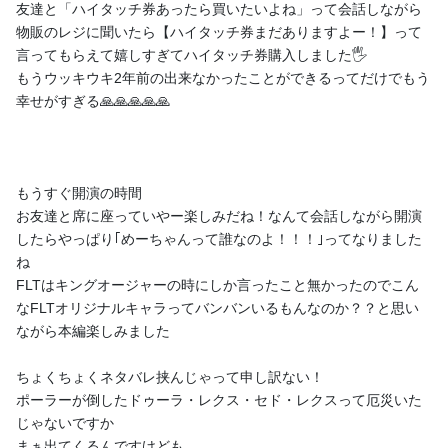
友達と「ハイタッチ券あったら買いたいよね」って会話しながら
物販のレジに聞いたら【ハイタッチ券まだありますよー！】って
ルシア・アラモード公式ファンページ「ルシアの生態覗
言ってもらえて嬉しすぎてハイタッチ券購入しました🖐
いてみた」
もうウッキウキ2年前の出来なかったことができるってだけでもう
2026/04/08
幸せがすぎる🙏🙏🙏🙏🙏
もうすぐ開演の時間
お友達と席に座っていやー楽しみだね！なんて会話しながら開演
したらやっぱり｢めーちゃんって誰なのよ！！！｣ってなりました
ね
FLTはキングオージャーの時にしか言ったこと無かったのでこん
なFLTオリジナルキャラってバンバンいるもんなのか？？と思い
ながら本編楽しみました
ゴジュウジャーショー第3弾見てきたよ👀
ちょくちょくネタバレ挟んじゃって申し訳ない！
こんルシア～🍮☀️ ⚠この記事は2026年年明けすぐ位に書いた記
ポーラーが倒したドゥーラ・レクス・セド・レクスって厄災いた
事ですので終わりの方に第4弾楽しみと書いてありますが第4弾は
じゃないですか
千秋楽を迎えておりますのでご了承ください⚠ 改めてこんルシ
まぁ出てくるんですけども