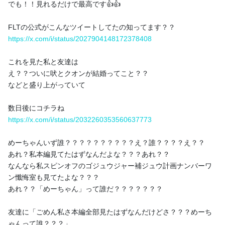
でも！！見れるだけで最高です👍👍
FLTの公式がこんなツイートしてたの知ってます？？
https://x.com/i/status/2027904148172378408
これを見た私と友達は
ゴジュウジャーFLTに行ってきました
え？？ついに吠とクオンが結婚ってこと？？
こんルシア〜🍮☀️ ゴジュウジャーが終わってはや数日…本当に早
などと盛り上がっていて
い 正直戦隊のない日曜日ってもうなんというか悲しいというかな
んというかですが！！！ ギャバンも面白くて好きなのでヨシ👉
数日後にコチラね
というわけで今回はお友達とゴジュウジャーFLTに行ってきた話を
https://x.com/i/status/2032260353560637773
しますね〜🙋 なんと今回ゴジュウジャーFL...
めーちゃんいず誰？？？？？？？？？？え？誰？？？？え？？
6
3
あれ？私本編見てたはずなんだよな？？？あれ？？
なんなら私スピンオフのゴジュウジャー補ジュウ計画ナンバーワ
ン懺悔室も見てたよな？？？
ルシア・アラモード公式ファンページ「ルシアの生態覗
あれ？？「めーちゃん」って誰だ？？？？？？？
いてみた」
2026/05/03
友達に「ごめん私さ本編全部見たはずなんだけどさ？？？めーち
ゃんって誰？？？」