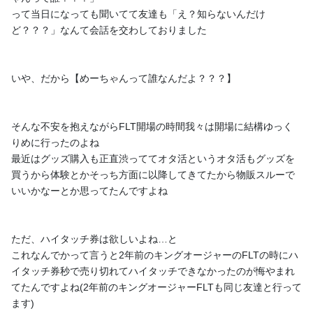
って当日になっても聞いてて友達も「え？知らないんだけ
ど？？？」なんて会話を交わしておりました
いや、だから【めーちゃんって誰なんだよ？？？】
そんな不安を抱えながらFLT開場の時間我々は開場に結構ゆっく
りめに行ったのよね
最近はグッズ購入も正直渋っててオタ活というオタ活もグッズを
ギャバンショー見てきた話
買うから体験とかそっち方面に以降してきてたから物販スルーで
いいかなーとか思ってたんですよね
こんルシア〜🍮☀️ ゴールデンウィークいかがお過ごしです
か？？？ 私はあっちへこっちへおでかけを沢山してきた気がしま
す！ あくまでも【気】 ゴールデンウィークをお家でゆっくりまっ
ただ、ハイタッチ券は欲しいよね…と
たり過ごしてるあなたの為にもこちらの記事を作成しました🖊✨
これなんでかって言うと2年前のキングオージャーのFLTの時にハ
名付けて ギャバンショー見てきた話です 👏👏👏👏 ...
イタッチ券秒で売り切れてハイタッチできなかったのが悔やまれ
6
1
てたんですよね(2年前のキングオージャーFLTも同じ友達と行って
ます)