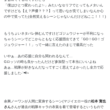
ア〜🍮☀️ 先日久しぶりにオタ活をしてきました～✨✨ そう！シ
「僕はひとつ変わったよ✨」みたいなセリフでとってもメタいん
アターGロッソで見れるナンバーワン戦隊ゴジュウ...
ですけども【え？声優？？？】って思いなが見てしまいなんか心
の中で笑ってた(全然笑えるシーンじゃないんだけどねここ！！！)
5
0
もうちょいネタバレ挟むんですけどゴジュウジャーが不利になっ
ルシア・アラモード公式ファンページ「ルシアの生態覗
ちゃうシーンでどこからともなく応援団出てきて「GO！GO！ゴ
いてみた」
ジュウジャー！！」って一緒に言えたのまじで最高だった
2026/04/05
いやぁ…あの応援に自分も関われるなんて…
Gロッソの時も良かったんだけど参加型って本当にいいよね
あぁ…戦隊が好きなんだなってすごく思えてよかったし全力で応
援しました-`📢⋆
余興ノーワンが人間に変身するシーン(マジイエロー役の
松本 寛也
さん
さんが過去の戦隊キャラの衣装を着て登場するというもので