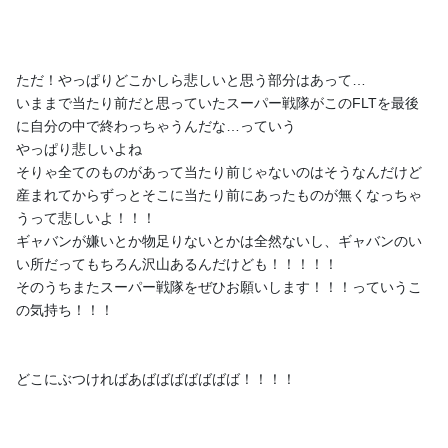
プラン一覧
ただ！やっぱりどこかしら悲しいと思う部分はあって…
いままで当たり前だと思っていたスーパー戦隊がこのFLTを最後
に自分の中で終わっちゃうんだな…っていう
やっぱり悲しいよね
そりゃ全てのものがあって当たり前じゃないのはそうなんだけど
産まれてからずっとそこに当たり前にあったものが無くなっちゃ
あなたにおすすめのファンクラブ
うって悲しいよ！！！
ギャバンが嫌いとか物足りないとかは全然ないし、ギャバンのい
い所だってもちろん沢山あるんだけども！！！！！
そのうちまたスーパー戦隊をぜひお願いします！！！っていうこ
の気持ち！！！
キルハ
黄ノ瀬オブリ
半間かまぼこ
つかい魔
どこにぶつければあばばばばばばば！！！！