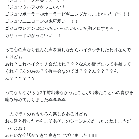
ゴジュウウルフ🤝かっこいい！
ゴジュウポーラー🤝ポーラービギニングかっこよかったです！！
ゴジュウユニコーン🤝鬼可愛い！！！
ゴジュウレオン🤝はっ///…かっこいい…///(激メロすぎる！)
ガリュード🤝かっこいい…！
2月のカレンダー🗓配布
って心の声なり色んな声を発しながらハイタッチしたわけなんで
皆さんこんルシア〜🍮☀️ 早速ですが！今月もスタッフさんに可愛
すけども
くお写真撮ってもらいました📸 2月と言えばバレンタインですね
あれ？これハイタッチ会だよね？？？なんか皆ぎゅって手握って
🍫💓 そして！嬉しい お話ですが！ なんと！ 私ルシア･アラモー
くれててあのあの？？握手会なのでは？？？ん？？？？ん
ド🍮☀️ YouTubeのチャンネル登録者数が2000人を超えました👏
ん？？？？？？
👏👏 現時点ではもう少し増えて...
6
1
ってなりながらも2年前出来なかったことが出来たことへの喜びを
噛み締めておりました🙏🙏🙏🙏
一人で行くのももちろん楽しさあるけども
お友達と行ったからこそあそこのシーンああだったよね！こうだ
さらに読み込む
ったよね！！
みたいな会話ができて良きでございました🙇‍♀️🙇‍♀️