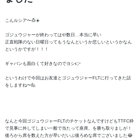
投稿
支援者
所属
37
0
こんルシア〜🍮☀️
ゴジュウジャーが終わってはや数日…本当に早い
プロフィール
投稿
商品
トーク
正直戦隊のない日曜日ってもうなんというか悲しいというかなん
というかですが！！！
ギャバンも面白くて好きなのでヨシ👉
というわけで今回はお友達とゴジュウジャーFLTに行ってきた話
ルシア・アラモード公式ファンページ「ルシアの生態覗
をしますね〜🙋
いてみた」
2026/05/09
なんと今回ゴジュウジャーFLTのチケットなんですけどもTTFC枠
で見事に外してしまい一般で当たって座席。を勝ち取りましが！
後ろから席を数えた方が早いだいぶ後ろめな席でございました😂