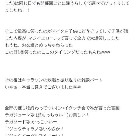
した
)は同じ日でも開催回ごとに違うらしくて調べてびっくりして
4月のカレンダー🗓とグッズ買ってください
ましたね！！
こんルシア〜🍮☀️ 気がつけば誕生日が終わり！！新年度になって
しまいましたねあれれ〜🤔🤔 でも！！誕生日グッズはまだギリ
ギリ販売期間です！！ 購入のURLはコチラから↓↓↓ https://sev
そこで最高に笑ったのがマイクを子供にどうぞってして子供が話
enthv.booth.pm/items/8124688 きっとグッズのいろいろの配信
した内容が｢マジイエロー｣って言って全力で大爆笑しました
も見てくれ...
もうね、お友達とめっちゃわらった
この日1番笑ったのここのタイミングだったもんねwww
5
1
その後はキャラソンの歌唱と振り返りの雑談パート
ルシア・アラモード公式ファンページ「ルシアの生態覗
いてみた」
いやぁ…本当に良きでございました🙏🙏
2026/02/12
全部の催し物終わってついにハイタッチ会で私が言った言葉
テガジューン🤝 (顔ちっちゃい！)お美しい！
テガソード🤝 かっこいいー
ゴジュウティラノ🤝いやさか！
ゴジュウイーグル🤝うぇーい！