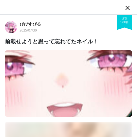
JA
月額
980
円
ぴぴすぴる
2025/07/30
前載せようと思って忘れてたネイル！
フォロー
ぴぴすぴる
VTuber
MAHA5JAPAN
ぴぴすぴる
MAHA5
MAHA5JP
きゃるる〜ん！すぴぴぴぴぃ！ぴぴすぴるだよぉおお！歌でみん
なを魅了しちゃいたい単眼娘！得意じゃないけどゲームも頑張っ
てるよ！ファンマ👁️🍓ファンネームお眼ーら