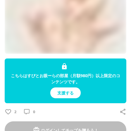
投稿
16
プロフィール
投稿
トーク
月額
980
円
ぴぴすぴる
こちらはすぴとお眼ーらの部屋（月額980円）以上限定のコ
2025/07/30
ンテンツです。
前載せようと思って忘れてたネイル！
支援する
2
0
ログインしてチップを贈ろう！