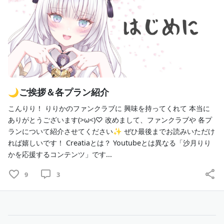
ぜひ応援よろしくお願いします！
ここでは他で公開することのない日記や
デジタルグッズの配布、
グッズやイベント情報の先行公開、1on1通話
いつもより距離の近い限定ASMR配信など
🌙ご挨拶＆各プラン紹介
りりかを今よりもっと
知ってもらえる場となっています！
こんりり！ りりかのファンクラブに 興味を持ってくれて 本当に
ありがとうございます(>ω<)♡ 改めまして、ファンクラブや 各プ
ささやかながら
継続特典
もあるので
ランについて紹介させてください✨ ぜひ最後までお読みいただけ
ぜひお楽しみください(*´ω`*)
♡
れば嬉しいです！ Creatiaとは？ Youtubeとは異なる「沙月りり
かを応援するコンテンツ」です...
🌸現在積極的に行いたい活動
9
3
　・
新衣装の
実装
　・イラストのご依頼
　・歌ってみた動画の制作
　・オリジナルソングの制作