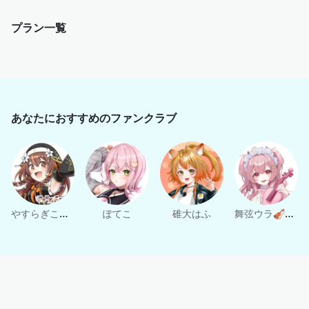
　・3Dモデルの実装
プラン一覧
🌙 各プランの詳細
・
プランの詳細はこちら
をご覧ください
あなたにおすすめのファンクラブ
やすらぎこふぃん
舞弦ウラ🎻🍬ヴァイオリニストV
ぽてこ
碓大はふ