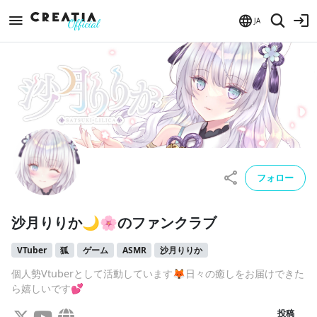
JA
フォロー
沙月りりか🌙🌸のファンクラブ
VTuber
狐
ゲーム
ASMR
沙月りりか
個人勢Vtuberとして活動しています🦊日々の癒しをお届けできた
ら嬉しいです💕
投稿