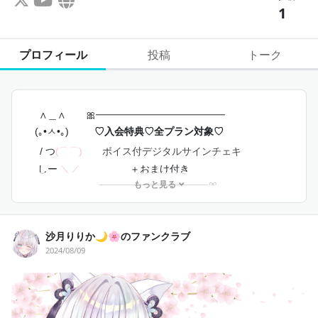
1
プロフィール
投稿
トーク
　∧＿∧　　🎀
━━━━━━━━━━━━━
  (｡•ㅅ•｡)
♡入会特典♡全プラン対象♡
/ つ
(⌒⌒)
ボイス付デジタルサインチェキ
 しー 
＼／
　　　　　＋おまけ付き
もっと見る
　　　　　　　━━━━━━━━━━━
🎀
『
入会特典のサンプルはこちら
』
                        ※サンプルはボイスなしです        
沙月りりか🌙🌸のファンクラブ
煌めく九尾狐、沙月りりかです🌙🌸
2024/08/09
いつも応援ありがとうございます！
皆様のご支援でイラスト依頼や配信活動等
Vtuberとしてさらに活発に活動ができます
✨