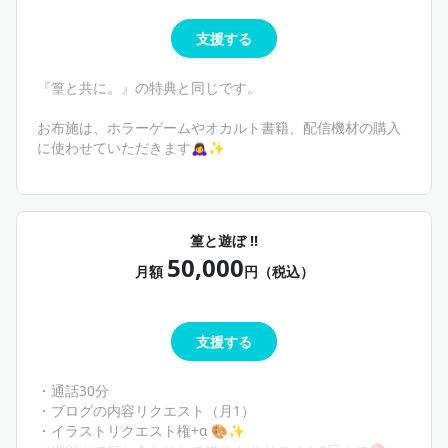
支援する
『篁と共に。』の特典と同じです。
お布施は、ホラーゲームやオカルト書籍、配信機材の購入
に使わせていただきます🙇‍♀️✨️
篁と遊ぼ !!
50,000
月額
円（税込）
支援する
・通話30分
・ブログの内容リクエスト（月1）
・イラストリクエスト権+α‪ 🎨✨️