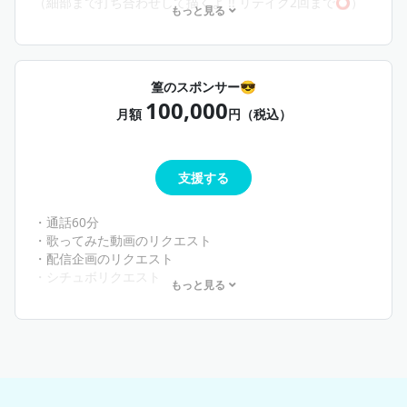
（細部まで打ち合わせして描くよ !! リテイク2回まで⭕️）
もっと見る
＋『篁と共に。』までの特典
※通話は専用discordサーバーに招待して行うよ !!
篁のスポンサー😎
お喋り以外にも、ゲームしたりお絵描きしたり、即興セリ
100,000
フ枠したり？一緒に遊ぼう !!
月額
円（税込）
支援する
・通話60分
・歌ってみた動画のリクエスト
・配信企画のリクエスト
・シチュボリクエスト
もっと見る
＋『篁と遊ぼ !!』までの特典
篁のスポンサーになってくれる方がいらっしゃいました
ら、お願いします🙇‍♀️