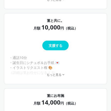
※通話は専用discordサーバーに招待してするよ !!
篁と共に。
10,000
月額
円（税込）
支援する
・通話10分
・誕生日にシチュボ＆お手紙 💌
・イラストリクエスト権‪‪ 🎨
（詳細は篁お任せになるよ !!）
もっと見る
＋むしり隊までの特典
※通話は専用discordサーバーに招待してするよ !! ミュート
可👌🏻篁が喋るからチャットで返信でも大丈夫 !!
篁にお布施
14,000
月額
円（税込）