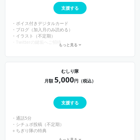
支援する
・ボイス付きデジタルカード
・ブログ（加入月のみ読める）
・イラスト（不定期）
・Twitterの鍵垢へご招待
もっと見る
鍵垢では篁の独り言が見れるよ👀💭
むしり隊
5,000
月額
円（税込）
支援する
・通話5分
・シチュボ投稿（不定期）
＋ちぎり隊の特典
もっと見る