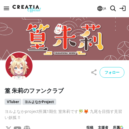
JA
フォロー
篁 朱莉のファンクラブ
VTuber
ヨルよなかProject
ヨルよなかproject所属1期生 篁朱莉です🎋🦊 九尾を目指す見習
い妖狐 !!
投稿
支援者
所属