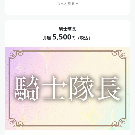
もっと見る
☆お名前読み上げについて
※読み上げるお名前は、「クリエイティア」にご登録のニ
ックネームです。
※番組内で掲出して問題ないお名前でご登録ください。
騎士隊長
※公序良俗に反したり、他社様の権利を侵害するお名前な
5,500
どの場合、掲出しない場合もございます。
月額
円（税込）
※なるべく20文字以内のお名前にてお願い申し上げます。
長すぎる場合、当方の裁量にてカットさせていただく場
合がございます。