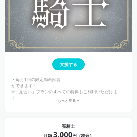
支援する
・毎月1回の限定動画閲覧
ができます！
※「見習い」プランのすべての特典もご利用いただけま
す。
もっと見る
動画は毎月30日頃の更新を予定しています。
※日程は多少前後する場合がございます。
※動画の内容は、映画の紹介など、川口さんの趣味に関す
聖騎士
るものを想定。
3,000
月額
円（税込）