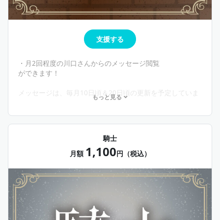
支援する
・月2回程度の川口さんからのメッセージ閲覧
ができます！
メッセージは、毎月10日頃＆20日頃の更新を予定していま
もっと見る
す。
※日程は多少前後する場合がございます。
※内容は、川口さんのプライベート近況報告や、映画評論
騎士
などを想定
1,100
月額
円（税込）