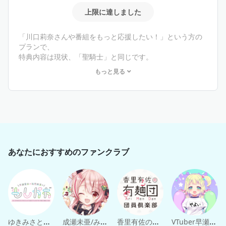
上限に達しました
「川口莉奈さんや番組をもっと応援したい！」という方の
プランで、
特典内容は現状、「聖騎士」と同じです。
もっと見る
※キャンペーン等で特別な優遇がある場合はございます。
※「聖騎士」の注意事項をよく読みご入会ください。
あなたにおすすめのファンクラブ
ゆきみさとをねぎらう会
成瀬未亜/みあぞー
香里有佐の有麺団 団員倶楽部
VTuber早瀬やよい