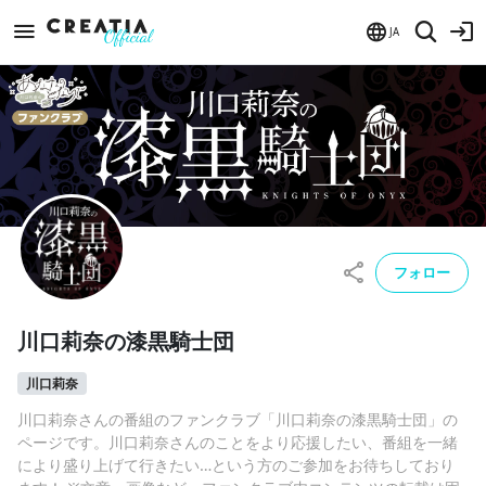
JA
フォロー
川口莉奈の漆黒騎士団
川口莉奈
川口莉奈さんの番組のファンクラブ「川口莉奈の漆黒騎士団」の
ページです。川口莉奈さんのことをより応援したい、番組を一緒
により盛り上げて行きたい…という方のご参加をお待ちしており