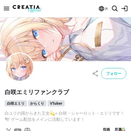
JA
フォロー
白咲エミリファンクラブ
白咲エミリ
からくり
VTuber
白ユリの国からきた王女💫⟡ 白咲・シャーロット・エミリです！
🕊️ ゲーム配信をメインに活動しています！
投稿
所属