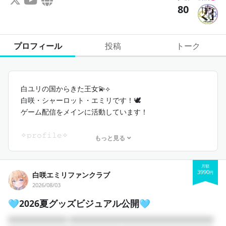
80
プロフィール
投稿
トーク
白ユリの国からきた王女💫⟡
白咲・シャーロット・エミリです！🕊️
ゲーム配信をメインに活動しています！
✧︎𝚙𝚛𝚘𝚏𝚒𝚕𝚎✧︎
もっと見る
︎︎⟡得意分野：APEX
月額
︎︎⟡誕生日：7月1日
3990
円
白咲エミリファンクラブ
︎︎⟡初配信日：2025年3月23日
2026/08/03
︎︎⟡ママ：朱坂明紗
🩵2026夏グッズビジュアル公開🩵
︎︎⟡ファンネーム：Lilym
□□□□□□□□□ □□□□□□□□□□□□□□□□□□□□□□