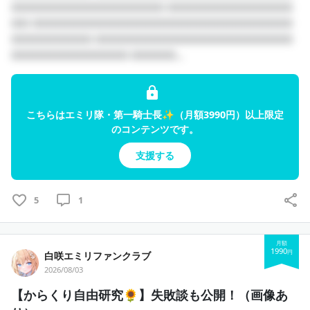
︎︎⟡目標
□□□□□□□□□□□□□□□□□ □□□□□□□□□□□□□□
・APEXプレデター
□□ □□□□□□□□□□□□□□□□□□□□□□□□□□□□□
︎︎・ 3Dモデルになること
□□□□□□□□□ □□□□□□□□□□□□□□□□□□□□□□
︎︎・Lilymみんなで沢山の思い出を作りたい！
□□□□□□□□□□□□□ □□□□□...
︎︎⟡ハッシュタグ
配信 : #白ユリ日和,#LilyBloom
こちらはエミリ隊・第一騎士長✨（月額3990円）以上限定
総合 : # 白咲エミリ
のコンテンツです。
FA : #EmilyArt
ごはんタグ : #もぐもぐエミリ
支援する
︎︎⟡休日の過ごし方
旅行、ゲーム、音楽鑑賞
5
1
︎︎⟡好きなもの
ゲーム、写真、音楽、映画、旅行、美容
月額
1990
円
白咲エミリファンクラブ
2026/08/03
【からくり自由研究🌻】失敗談も公開！（画像あ