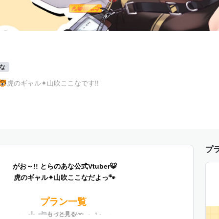
な
r🐯虎のギャル✦山吹ここなです!!
プ
がお～!! とらのあな公式Vtuber🐯
虎のギャル✦山吹ここなだよっ🐾
プラン一覧 
もっと見る
小虎がおめいと 
✦
✦