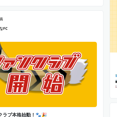
月額 500円
山吹ここなを応援してくれる方向け！
稿
員証
なFC
）
月１）
🐯
大虎がおめいと 
✦
✦
月額 5,000円
山吹ここなをもっと応援してくれる方向け！
員証
）
月１）
しラジオ番組（月１）
キ風デジタルメッセージカード（月１）
ンテンツ（不定期）
クラブ本格始動！🐾🎉
定グッズ（継続期間12ヵ月毎）