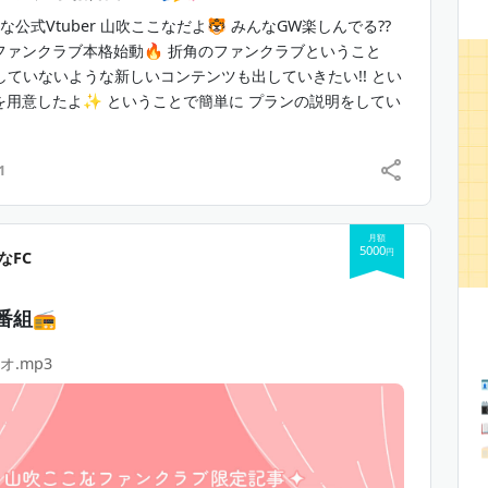
な公式Vtuber 山吹ここなだよ🐯 みんなGW楽しんでる??
ファンクラブ本格始動🔥 折角のファンクラブということ
🐯
極虎がおめいと 
していないような新しいコンテンツも出していきたい!! とい
✦
✦
を用意したよ✨ ということで簡単に プランの説明をしてい
月額 10,000円
吹ここなを
めーっちゃ
応援してくれる方向け！
1
員証
）
月１）
月額
5000
円
しラジオ番組（月１）
なFC
キ風デジタルメッセージカード（月１）
ンテンツ（不定期）
番組📻
定グッズ（継続期間12ヵ月毎）
入り会員カード（継続期間6ヵ月特典）
オ.mp3
ゃべり会 5分（月１）
🐯
⚠️注意事項