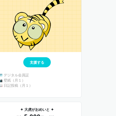
支援する
🪪 デジタル会員証
📷 壁紙（月１）
📖 日記投稿（月１）
✦ 大虎がおめいと ✦