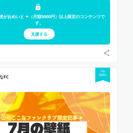
虎がおめいと ✦（月額5000円）以上限定のコンテンツで
す。
支援する
月額
500
円
なFC