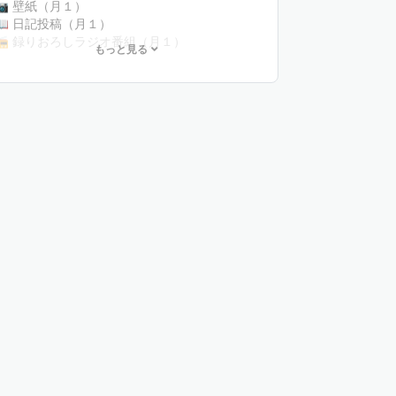
📷 壁紙（月１）
📖 日記投稿（月１）
📻 録りおろしラジオ番組（月１）
もっと見る
💌 直筆チェキ風デジタルメッセージカード（月
１）
🐾 未公開コンテンツ（不定期）
🎁継続特典限定グッズ（継続期間12ヵ月毎）
🥥直筆お名前入り会員カード(継続期間6ヵ月特
典)
💬 1対1 おしゃべり会 5分（月１）