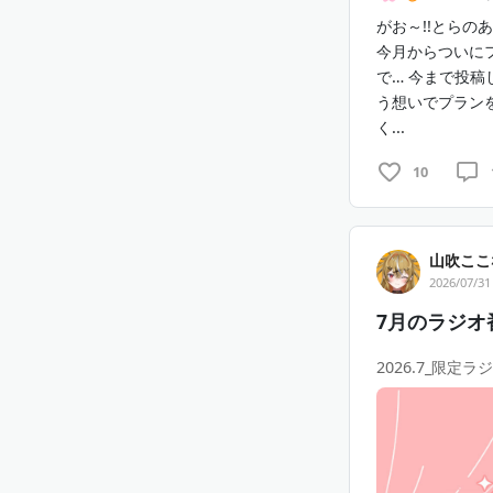
がお～!!とらのあ
今月からついに
で… 今まで投稿
う想いでプラン
く...
山
10
🪪 デジタル会
📷 壁紙（月１
📖 日記投稿（
📻 撮りおろ
山吹ここ
2026/07/31
💌 直筆チェ
🐾 未公開コ
7月のラジオ
🎁継続特典限
🥥直筆お名前
2026.7_限定ラジ
💬 1対1 おし