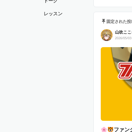
トーク
レッスン
固定された投
🪪 デジタル会
山吹ここ
📷 壁紙（月１
2026/05/03
📖 日記投稿（
🪪 デジタル会
📷 壁紙（月１
📖 日記投稿（
📻 撮りおろ
💌 直筆チェ
🐾 未公開コ
🌸🐯ファン
🎁継続特典限