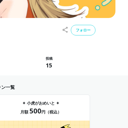
フォロー
投稿
15
ラン一覧
✦ 小虎がおめいと ✦
500
月額
円（税込）