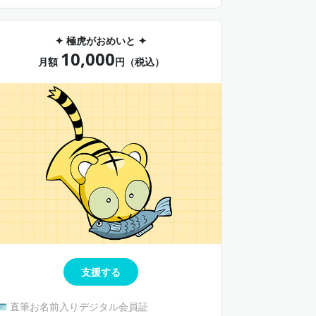
１）
🐾 未公開コンテンツ（不定期）
🎁継続特典限定グッズ（継続期間12ヵ月毎）
✦ 極虎がおめいと ✦
10,000
月額
円（税込）
支援する
🪪 直筆お名前入りデジタル会員証