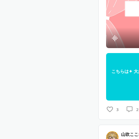
・プラン内容は
・CREATI
・体調不良や予
す
・継続特典は申
・お話会はレッ
ます
・体調不良や予
す
こちらは✦ 大
3
2
山吹ここ