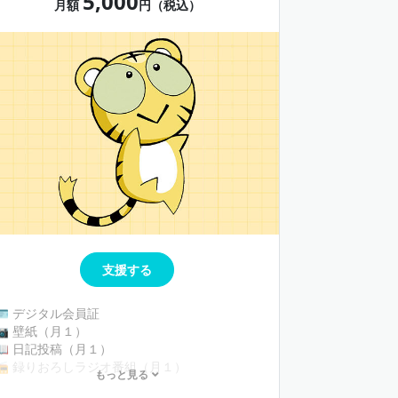
5,000
月額
円（税込）
支援する
🪪 デジタル会員証
📷 壁紙（月１）
📖 日記投稿（月１）
📻 録りおろしラジオ番組（月１）
もっと見る
💌 直筆チェキ風デジタルメッセージカード（月