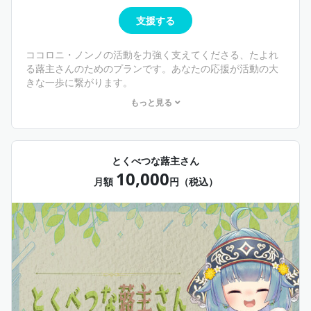
支援する
ココロニ・ノンノの活動を力強く支えてくださる、たよれ
る蕗主さんのためのプランです。あなたの応援が活動の大
きな一歩に繋がります。
もっと見る
🌱特典内容
・おおきな蕗主さんプランの全特典
・配信クレジットにお名前掲載 （限定配信「蕗主総会」の
スライド内にお名前を掲載させていただきます！）
とくべつな蕗主さん
・毎月の限定ボイス
10,000
月額
円（税込）