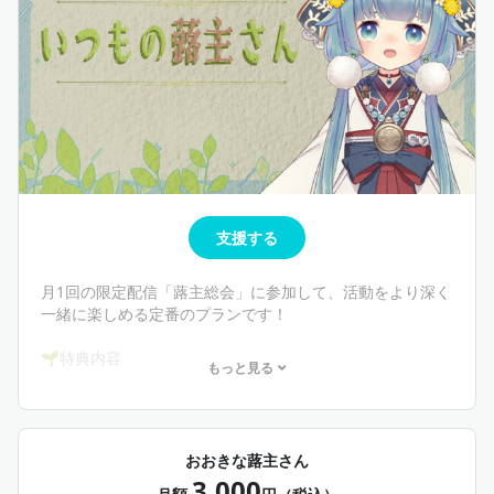
支援する
月1回の限定配信「蕗主総会」に参加して、活動をより深く
一緒に楽しめる定番のプランです！
🌱特典内容
もっと見る
・ちいさな蕗主さんプランの全特典
・月1回限定配信「蕗主総会」の視聴権 （1ヶ月の振り返り
や、これから仕掛ける大きなプロジェクトの作戦会議、こ
こだけの裏話などをお届けする限定配信です。）
おおきな蕗主さん
3,000