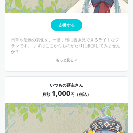
支援する
日常や活動の裏側を、一番手軽に覗き見できるライトなプ
ランです。 まずはここからものがたりに参加してみません
か？
もっと見る
🌱特典内容
・限定X（旧Twitter）鍵アカウントへのご招待 （表では言
えない日々のちょっとしたこと、体験型イベントのリアル
な感想、企画案などをつぶやきます）
いつもの蕗主さん
・クリエイティア限定ブログの閲覧（不定期）
1,000
月額
円（税込）