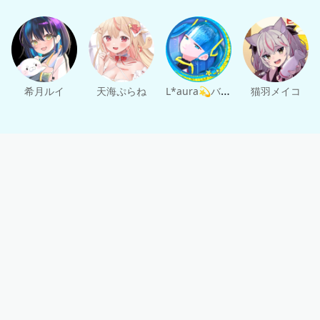
ッセージ機能にて行います。
※お互いに楽しく安全にお話しするため、公序良俗に反す
る発言や、配信者のプライベートに過度に踏み込む発言は
お控えください。
※ご自身のスケジュール都合等で通話が実施できなかった
場合、翌月への繰り越しや返金はいたしかねますのでご了
承ください。
L*aura💫バーチャル世界の歌姫ローラ
希月ルイ
天海ぷらね
猫羽メイコ