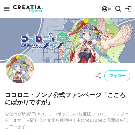
JA
フォロー
ココロニ・ノンノ公式ファンページ「こころ
にばかりですが」
ななはぴ所属VTuber、コロポックルのお姫様ココロニ・ノンノと
申します。人間社会と文化を勉強中！主にYouTubeに見聞録を記
しています。