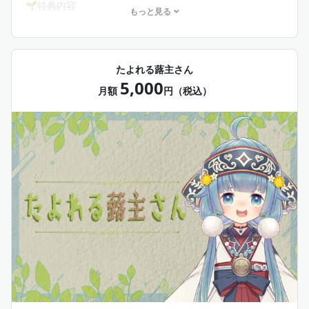
🌱特典内容
もっと見る
・いつもの蕗主さんプランの全特典
・支援で買えたもの、行ったこと報告
・加入時お名前入りヘッダープレゼント
たよれる蕗主さん
5,000
月額
円（税込）