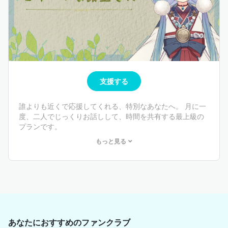
支援する
誰よりも近くで応援してくれる、特別なあなたへ。 月に一
度、二人でじっくりお話しして、時間を共有する最上級の
プランです。
もっと見る
🌱特典内容
・たよれる蕗主さんプランの全特典
・月1回・1on1お話し会（個別通話：10分） （通話ツール
を使用し、最近の配信の感想や他愛のない雑談を直接お話
しできます！※運営が１名無言で同席します。）
⚠️ お話し会に関する注意事項
※毎月のスケジュール調整は、前月下旬〜当月上旬頃にメ
あなたにおすすめのファンクラブ