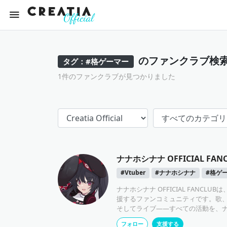
のファンクラブ検
タグ：#格ゲーマー
1件のファンクラブが見つかりました
ナナホシナナ OFFICIAL FAN
#Vtuber
#ナナホシナナ
#格ゲ
ナナホシナナ OFFICIAL FANCLU
援するファンコミュニティです。歌
そしてライブ——すべての活動を、
となって支えるたいせつな場所。こ
フォロー
支援する