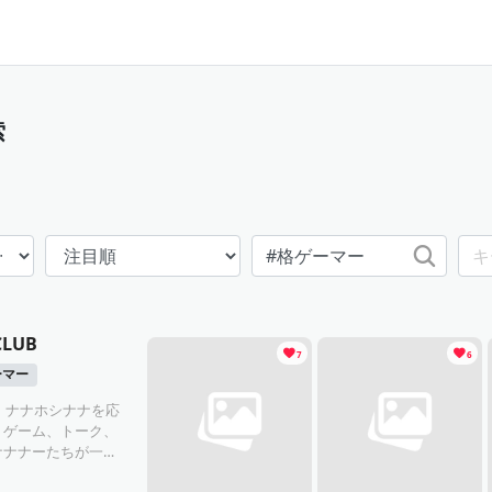
索
CLUB
7
6
ーマー
Bは、ナナホシナナを応
、ゲーム、トーク、
ナナナーたちが一丸
こでしか味わえない