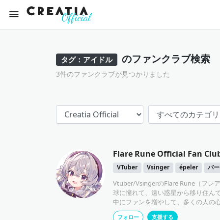
のファンクラブ検索
タグ：アイドル
3件のファンクラブが見つかりました
Flare Rune Official Fan Clu
VTuber
Vsinger
épeler
バー
Vtuber/VsingerのFlare Run
球に憧れて、遠い惑星から移り住ん
中にファンを増やして、多くの人の
す。みんなと一緒に、夢を叶えてい
フォロー
支援する