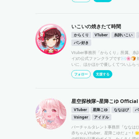
いこいの焼きたて時間
からくり
VTuber
糸詩いこい
パン好き
Vtuber事務所「からくり」所属、糸
イ)の公式ファンクラブです✉️🌸🍞
いに、ほかほかで優しくてついふら
うような空間をあなたにお届けでき
フォロー
支援する
ってます💗 ちょっとだけ特別なこの
星空探検隊~星降こゆ Official F
VTuber
星降こゆ
ななはぴ
バ
Vsinger
アイドル
バーチャルタレント事務所『ななは
赤ちゃんVtuber、星降こゆだょ~！
の特別な記事やボイス、たくさん増や