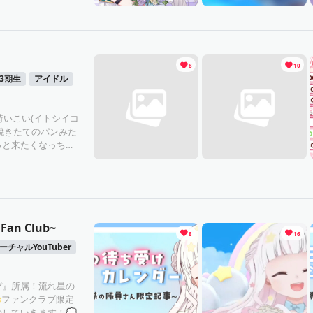
8
10
3期生
アイドル
詩いこい(イトシイコ
 焼きたてのパンみた
っと来たくなっちゃ
たら嬉しいなって思
場所で待ってるね🌸
an Club~
8
16
ーチャルYouTuber
ぴ』所属！流れ星の
🌟ファンクラブ限定
していきます！💭