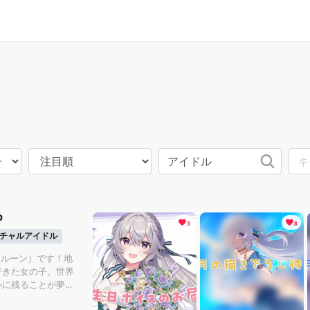
b
3
8
チャルアイドル
e（フレアルーン）です！地
できた女の子。世界
心に残ることが夢で
けますように。