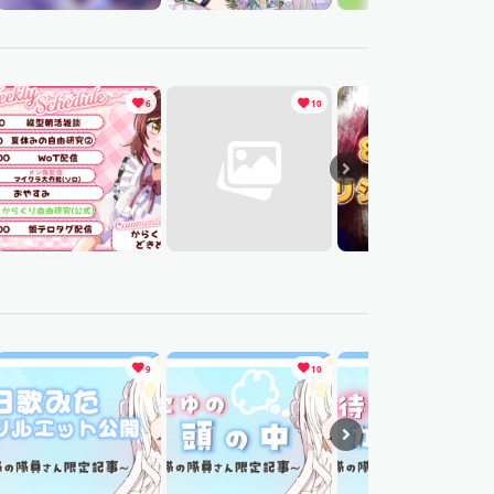
6
10
8
9
10
8