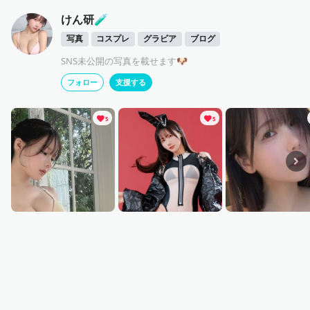
けん研🧪
写真
コスプレ
グラビア
ブログ
SNS未公開の写真を載せます🐶
フォロー
支援する
5
5