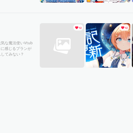
12
12
気な魔法使いVtub
くに感じるプランが
れしてみない？