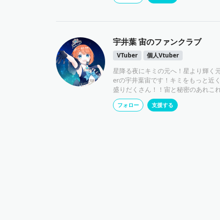
ラン詳細まで🍀
宇井葉 宙のファンクラブ
VTuber
個人Vtuber
星降る夜にキミの元へ！星より輝く元
erの宇井葉宙です！キミをもっと近
盛りだくさん！！宙と秘密のあれこ
フォロー
支援する