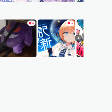
14
13
8