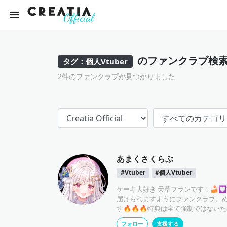
のファンクラブ検
タグ：個人Vtuber
2件のファンクラブが見つかりました
あまくさくらぶ
#Vtuber
#個人Vtuber
ケーキ大好き 天草フランです！🍰
届けられますようにファンクラブ、
す🔥🔥🔥特典は全て強制ではない
迎です。ありがとう😭✨️詳しくは
フォロー
支援する