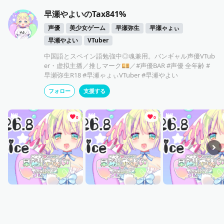
早瀬やよいのTax841%
声優
美少女ゲーム
早瀬弥生
早瀬ゃょぃ
早瀬やよい
VTuber
中国語とスペイン語勉強中◎魂兼用。バンギャル声優VTub
er・虚拟主播／推しマーク💴／#声優BAR #声優 全年齢 #
早瀬弥生R18 #早瀬ゃょぃVTuber #早瀬やよい
フォロー
支援する
0
0