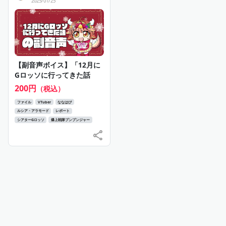
2025/01/25
【副音声ボイス】「12月に
Gロッソに行ってきた話
200円
（税込）
ファイル
VTuber
ななはぴ
ルシア・アラモード
レポート
シアターGロッソ
爆上戦隊ブンブンジャー