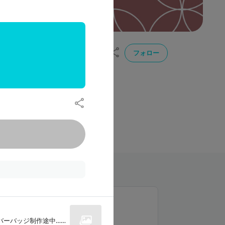
フォロー
投稿
支援者
所属
6
8
ヨルよなかproject1期生
ラン一覧
ちぎり隊
1,000
月額
円（税込）
バーバッジ制作途中……