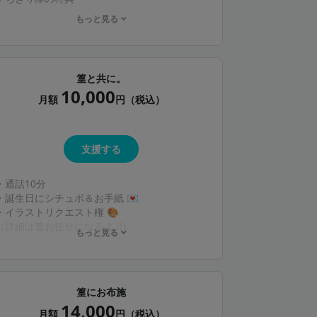
もっと見る
※通話は専用discordサーバーに招待してするよ
!
篁と共に。
10,000
月額
円（税込）
支援する
・通話10分
・誕生日にシチュボ＆お手紙 💌
・イラストリクエスト権‪‪ 🎨
（詳細は篁お任せになるよ !!）
もっと見る
＋むしり隊までの特典
※通話は専用discordサーバーに招待してするよ
!! ミュート可👌🏻篁が喋るからチャットで返信で
篁にお布施
も大丈夫 !!
14,000
月額
円（税込）