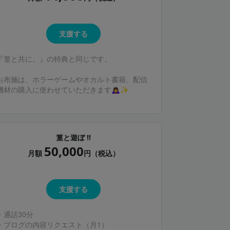
支援する
『篁と共に。』の特典と同じです。
お布施は、ホラーゲームやオカルト書籍、配信
機材の購入に使わせていただきます🙇‍♀️✨️
篁と遊ぼ !!
50,000
月額
円（税込）
支援する
・通話30分
・ブログの内容リクエスト（月1）