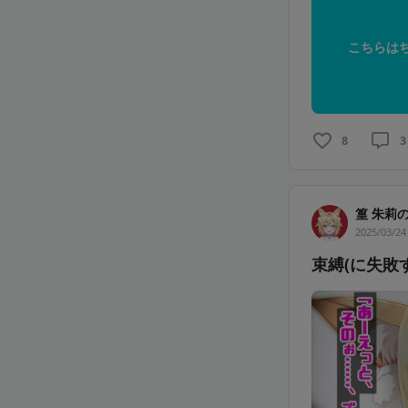
こちらは
8
3
篁 朱莉
2025/03/24
束縛(に失敗