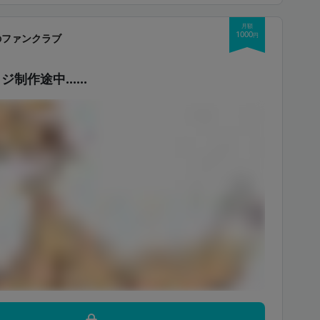
月額
1000
円
のファンクラブ
ジ制作途中……