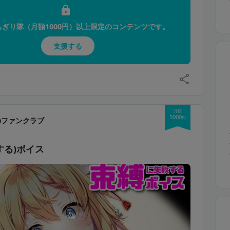
ちぎり隊（月額1000円）以上限定のコンテンツです。
!
支援する
月額
5000
円
のファンクラブ
する)ボイス