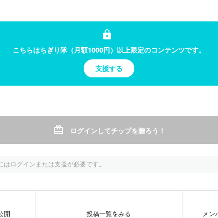
ブ
こちらはちぎり隊（月額1000円）以上限定のコンテンツです。
支援する
篁朱莉です🎋🦊 九尾を目指す見習い妖狐 !!
ログインしてチップを贈ろう！
にはログインまたは支援が必要です。
プ
月額
1000
円
のファンクラブ
行公開
投稿一覧をみる
メン