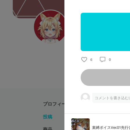
篁 朱莉のファンクラ
VTuber
ヨルよなかProject
ヨルよなかproject所属1期生 
6
0
コメントを書き込む
プロフィール
投稿
篁 朱莉
束縛ボイスVer.01先
商品