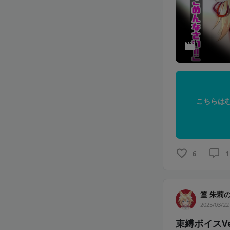
こちらは
6
1
篁 朱莉
2025/03/22
束縛ボイスVe