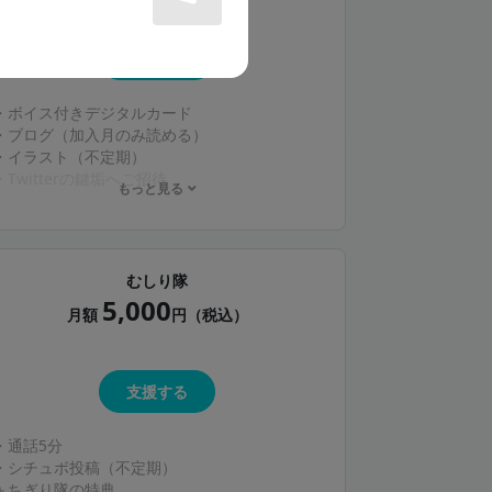
支援する
・ボイス付きデジタルカード
・ブログ（加入月のみ読める）
・イラスト（不定期）
・Twitterの鍵垢へご招待
もっと見る
鍵垢では篁の独り言が見れるよ👀💭
むしり隊
5,000
月額
円（税込）
支援する
・通話5分
・シチュボ投稿（不定期）
＋ちぎり隊の特典