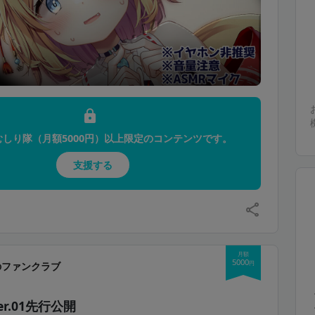
むしり隊（月額5000円）以上限定のコンテンツです。
支援する
月額
5000
円
のファンクラブ
r.01先行公開