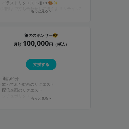
・イラストリクエスト権+α‪ 🎨✨️
（細部まで打ち合わせして描くよ !! リテイク2
もっと見る
回まで⭕️）
＋『篁と共に。』までの特典
篁のスポンサー😎
※通話は専用discordサーバーに招待して行うよ
100,000
!
月額
円（税込）
お喋り以外にも、ゲームしたりお絵描きした
り、即興セリフ枠したり？一緒に遊ぼう !!
支援する
・通話60分
・歌ってみた動画のリクエスト
・配信企画のリクエスト
・シチュボリクエスト
もっと見る
＋『篁と遊ぼ !!』までの特典
篁のスポンサーになってくれる方がいらっしゃ
いましたら、お願いします🙇‍♀️